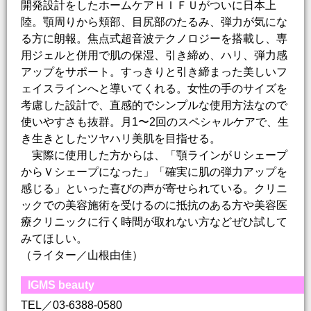
開発設計をしたホームケアＨＩＦＵがついに日本上
陸。顎周りから頬部、目尻部のたるみ、弾力が気にな
る方に朗報。焦点式超音波テクノロジーを搭載し、専
用ジェルと併用で肌の保湿、引き締め、ハリ、弾力感
アップをサポート。すっきりと引き締まった美しいフ
ェイスラインへと導いてくれる。女性の手のサイズを
考慮した設計で、直感的でシンプルな使用方法なので
使いやすさも抜群。月1〜2回のスペシャルケアで、生
き生きとしたツヤハリ美肌を目指せる。
実際に使用した方からは、「顎ラインがＵシェープ
からＶシェープになった」「確実に肌の弾力アップを
感じる」といった喜びの声が寄せられている。クリニ
ックでの美容施術を受けるのに抵抗のある方や美容医
療クリニックに行く時間が取れない方などぜひ試して
みてほしい。
（ライター／山根由佳）
IGMS beauty
TEL／03-6388-0580