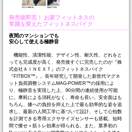
発売後即完！ お家フィットネスの
常識を変えたフィットネスバイク
夜間のマンションでも
安心して使える極静音
機能性、清潔性能、デザイン性、耐久性、どれをと
っても完成度が高く、発売後すぐに完売したのが『株
式会社ＡＩＮＥＸＴ』のフィットネスバイク
『FITBOX™️』。長年研究して開発した新世代マグネ
ット負荷調整システムMAG-POWER™️の採用によ
り、極静音を実現した上、90分間の連続使用が可能
に。摩耗による消耗がなく、寿命も長い。安全面はも
ちろん、膝への負担を抑えた上で最も効率的な姿を追
求し、最新の人間工学に基づいて設計、そして心拍数
を計測できる専用エクササイズセンサーも搭載。短時
間で痩せ＋筋トレ効果が得られる。また、業界初の