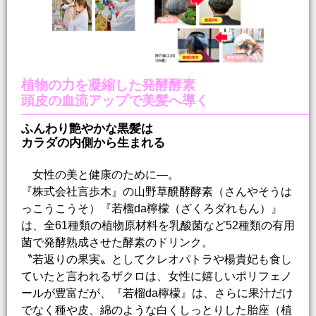
植物の力を凝縮した発酵酵素
頭皮の血流アップで美髪へ導く
ふんわり艶やかな黒髪は
カラダの内側から生まれる
女性の美と健康のために―。
『株式会社言歩木』の山野草醗酵酵素（さんやそうは
っこうこうそ）『若榴da檸檬（ざくろダれもん）』
は、全61種類の植物原材料を乳酸菌など52種類の有用
菌で発酵熟成させた酵素のドリンク。
〝若返りの果実〟としてクレオパトラや楊貴妃も食し
ていたと言われるザクロは、女性に嬉しいポリフェノ
ールが豊富だが、『若榴da檸檬』は、さらに果汁だけ
でなく種や皮、綿のような白くしっとりした胎座（植