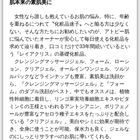
肌本来の素肌美に
女性なら誰しも抱えているお肌の悩み。特に、年齢
を重ねるにつれて〝化粧品迷子〟へと陥る方は少なく
ない。そんな方たちにお勧めしたいのが、アトピー肌
に悩んでいたオーナーが安心して毎日使える化粧品を
求めて辿り着き、口コミだけで33年間続いているとい
う『レイアクリス』の基礎化粧品。
クレンジングマッサージジェル、フォーム、ローシ
ョン、クリアジェル、オールインワンジェル、ツルツ
ルパックなどラインナップも豊富。素肌美は洗顔か
ら。『クレンジングマッサージジェル』と『フォー
ム』のダブル洗顔がベスト。中でもオススメは、植物
性幹細胞に着目し、リンゴ果実培養細胞エキスやビタ
ミンＣの王様といわれるアントシアニン、ポリフェノ
ールが豊富なアセロラ種子エキスをたっぷりと配合し
ている『クリアジェル』。美白やシミに効果が期待で
き、全身に使うことが可能。保水力も良く、ジェルな
のにしっとりサラすべのお肌に導いてくれる。