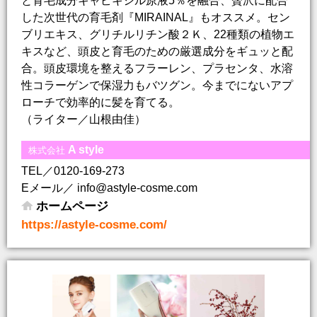
と育毛成分キャピキシル原液5％を融合、贅沢に配合
した次世代の育毛剤『MIRAINAL』もオススメ。セン
ブリエキス、グリチルリチン酸２Ｋ、22種類の植物エ
キスなど、頭皮と育毛のための厳選成分をギュッと配
合。頭皮環境を整えるフラーレン、プラセンタ、水溶
性コラーゲンで保湿力もバツグン。今までにないアプ
ローチで効率的に髪を育てる。
（ライター／山根由佳）
A style
株式会社
TEL／0120-169-273
Eメール／ info@astyle-cosme.com
ホームページ
https://astyle-cosme.com/