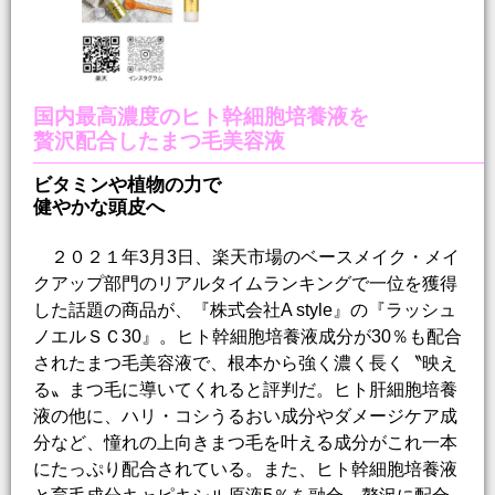
国内最高濃度のヒト幹細胞培養液を
贅沢配合したまつ毛美容液
ビタミンや植物の力で
健やかな頭皮へ
２０２１年3月3日、楽天市場のベースメイク・メイ
クアップ部門のリアルタイムランキングで一位を獲得
した話題の商品が、『株式会社A style』の『ラッシュ
ノエルＳＣ30』。ヒト幹細胞培養液成分が30％も配合
されたまつ毛美容液で、根本から強く濃く長く〝映え
る〟まつ毛に導いてくれると評判だ。ヒト肝細胞培養
液の他に、ハリ・コシうるおい成分やダメージケア成
分など、憧れの上向きまつ毛を叶える成分がこれ一本
にたっぷり配合されている。また、ヒト幹細胞培養液