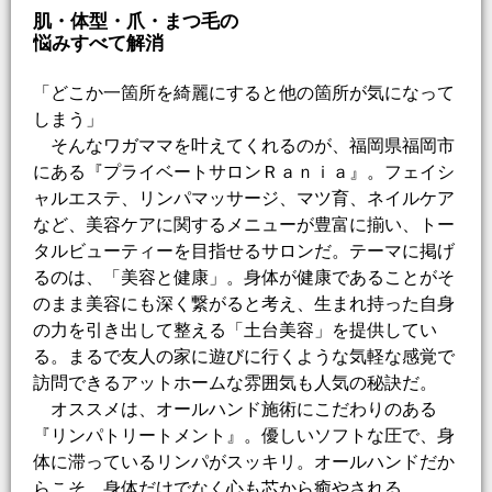
肌・体型・爪・まつ毛の
悩みすべて解消
「どこか一箇所を綺麗にすると他の箇所が気になって
しまう」
そんなワガママを叶えてくれるのが、福岡県福岡市
にある『プライベートサロンＲａｎｉａ』。フェイシ
ャルエステ、リンパマッサージ、マツ育、ネイルケア
など、美容ケアに関するメニューが豊富に揃い、トー
タルビューティーを目指せるサロンだ。テーマに掲げ
るのは、「美容と健康」。身体が健康であることがそ
のまま美容にも深く繋がると考え、生まれ持った自身
の力を引き出して整える「土台美容」を提供してい
る。まるで友人の家に遊びに行くような気軽な感覚で
訪問できるアットホームな雰囲気も人気の秘訣だ。
オススメは、オールハンド施術にこだわりのある
『リンパトリートメント』。優しいソフトな圧で、身
体に滞っているリンパがスッキリ。オールハンドだか
らこそ、身体だけでなく心も芯から癒やされる。