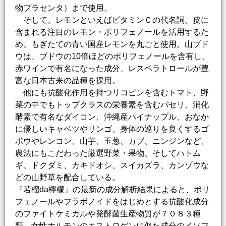
物プラセンタ）まで使用。
そして、レモンといえばビタミンＣの代名詞。皮に
含まれる注目のレモン・ポリフェノールを活用するた
め、もぎたての青い国産レモンを丸ごと使用。山ブド
ウは、ブドウの10倍ほどのポリフェノールを含有し、
赤ワインで有名になった成分、レスベラトロールが豊
富な日本古来の品種を採用。
他にも抗酸化作用を持つリコピンを含むトマト、野
菜の中でもトップクラスの栄養素を含むパセリ、消化
酵素で有名なダイコン、沖縄産パイナップル、おなか
に優しいキャベツやリンゴ、身体の巡りを良くするゴ
ボウやレンコン、山芋、玉葱、カブ、ニンジンなど、
農法にもこだわった厳選野菜・果物、そしてハトム
ギ、ドクダミ、カキドオシ、スイカズラ、カンゾウな
どの山野草を配合している。
『若榴da檸檬』の最新の成分解析結果によると、ポリ
フェノールやフラボノイドをはじめとする抗酸化成分
のファイトケミカルや発酵菌生産物質が７０８３種
類、女性ホルモンのエストロゲンに似た成分のイソフ