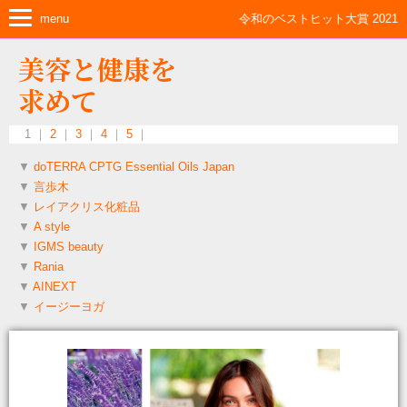
menu
令和のベストヒット大賞 2021
美容と健康を
求めて
1 ｜
2
｜
3
｜
4
｜
5
｜
▼
doTERRA CPTG Essential Oils Japan
▼
言歩木
▼
レイアクリス化粧品
▼
A style
▼
IGMS beauty
▼
Rania
▼
AINEXT
▼
イージーヨガ