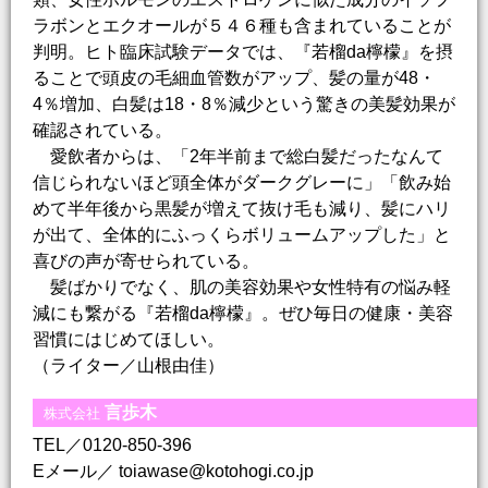
ラボンとエクオールが５４６種も含まれていることが
判明。ヒト臨床試験データでは、『若榴da檸檬』を摂
ることで頭皮の毛細血管数がアップ、髪の量が48・
4％増加、白髪は18・8％減少という驚きの美髪効果が
確認されている。
愛飲者からは、「2年半前まで総白髪だったなんて
信じられないほど頭全体がダークグレーに」「飲み始
めて半年後から黒髪が増えて抜け毛も減り、髪にハリ
が出て、全体的にふっくらボリュームアップした」と
喜びの声が寄せられている。
髪ばかりでなく、肌の美容効果や女性特有の悩み軽
減にも繋がる『若榴da檸檬』。ぜひ毎日の健康・美容
習慣にはじめてほしい。
（ライター／山根由佳）
言歩木
株式会社
TEL／0120-850-396
Eメール／ toiawase@kotohogi.co.jp