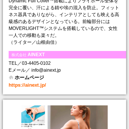
Dynamic Full Cover™️搭載によりフライホール全体を
完全に覆い、汗による錆や埃の混入を防止。フィット
ネス器具でありながら、インテリアとしても映える高
級感のあるデザインとなっている。前輪部分には
MOVERLIGHT™️システムを搭載しているので、女性
一人での移動も楽々だ。
（ライター／山根由佳）
AINEXT
株式会社
TEL／03-4405-0102
Eメール／ info@ainext.jp
ホームページ
https://ainext.jp/