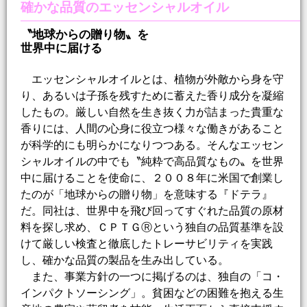
確かな品質のエッセンシャルオイル
〝地球からの贈り物〟を
世界中に届ける
エッセンシャルオイルとは、植物が外敵から身を守
り、あるいは子孫を残すために蓄えた香り成分を凝縮
したもの。厳しい自然を生き抜く力が詰まった貴重な
香りには、人間の心身に役立つ様々な働きがあること
が科学的にも明らかになりつつある。そんなエッセン
シャルオイルの中でも〝純粋で高品質なもの〟を世界
中に届けることを使命に、２００８年に米国で創業し
たのが「地球からの贈り物」を意味する『ドテラ』
だ。同社は、世界中を飛び回ってすぐれた品質の原材
料を探し求め、ＣＰＴＧⓇという独自の品質基準を設
けて厳しい検査と徹底したトレーサビリティを実践
し、確かな品質の製品を生み出している。
また、事業方針の一つに掲げるのは、独自の「コ・
インパクトソーシング」。貧困などの困難を抱える生