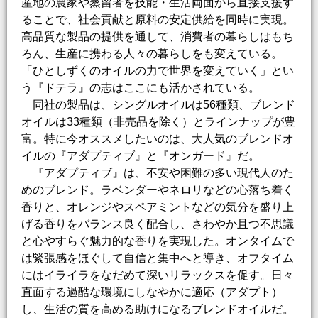
産地の農家や蒸留者を技能・生活両面から直接支援す
ることで、社会貢献と原料の安定供給を同時に実現。
高品質な製品の提供を通して、消費者の暮らしはもち
ろん、生産に携わる人々の暮らしをも変えている。
「ひとしずくのオイルの力で世界を変えていく」とい
う『ドテラ』の志はここにも活かされている。
同社の製品は、シングルオイルは56種類、ブレンド
オイルは33種類（非売品を除く）とラインナップが豊
富。特に今オススメしたいのは、大人気のブレンドオ
イルの『アダプティブ』と『オンガード』だ。
『アダプティブ』は、不安や困難の多い現代人のた
めのブレンド。ラベンダーやネロリなどの心落ち着く
香りと、オレンジやスペアミントなどの気分を盛り上
げる香りをバランス良く配合し、さわやか且つ不思議
と心やすらぐ魅力的な香りを実現した。オンタイムで
は緊張感をほぐして自信と集中へと導き、オフタイム
にはイライラをなだめて深いリラックスを促す。日々
直面する過酷な環境にしなやかに適応（アダプト）
し、生活の質を高める助けになるブレンドオイルだ。