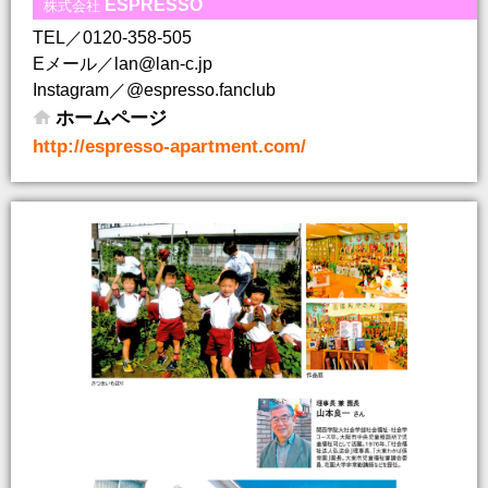
ESPRESSO
株式会社
TEL／0120-358-505
Eメール／lan@lan-c.jp
Instagram／@espresso.fanclub
ホームページ
http://espresso-apartment.com/