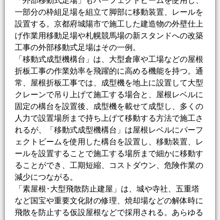
「外部移動式足場」もパーフェクトビームを使用し、
一部分の枠組足場を組立て脚部に移動装置、レールを
設置する。京都府城陽市で施工した建造物の外壁仕上
げ作業用移動足場や札幌競馬場の新スタンドへの改築
工事の外部移動式足場はその一例。
「移動式成型機構台」は、大型倉庫や工場などの屋根
折板工事の作業効率を飛躍的に高める機能を持つ。通
常、屋根折板工事では、成型機を地上に設置して大型
クレーンで吊り上げて施工する場合と、屋根レベルに
固定の構台を設置後、成型機を載せて成型し、多くの
人力で設置場所まで持ち上げて移動する方法で施工さ
れるが、「移動式成型機構台」は屋根レベルにパーフ
ェクトビームを使用した構台を設置し、移動装置、レ
ールを設置することで施工する場所まで細かに移動す
ることができ、工期短縮、コストダウン、危険作業の
減少につながる。
「素屋根･大型飛散防止建屋」は、城や寺社、五重塔
など国宝や重要文化財の修理、焼却場などの解体時に
飛散を防止する仮設屋根などで採用される。あらゆる