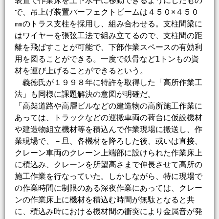
装置で作業床を上下水平に移動できるようにしたもの
で、吊上げ装置パーフェクトビームは４５０×４５０
㎜のトラス支柱を採用し、組み合わせる。支柱間梁に
はワイヤーを張弦工法で組み立てるので、支柱間の距
離を飛ばすことが可能で、下部作業スペースの有効利
用を図ることができる。一度で鉄骨など1トンもの資
材を運び上げることができるという。
義徳氏が１９９８年に特許を取得した「高所作業工
法」も同様に課題解決の意図が明確だ。
「高架道路や高層ビルなどの建造物の高所施工作業に
あっては、トラックなどの運搬車両の荷台に仮設機材
や建造物組立機材等を積込んで作業現場に搬送し、作
業現場で、－旦、各機材を降ろした後、或いは直接、
クレーン車両のクレーン上端部に設けられた作業床上
に積込み、クレーンを所望高さまで伸長させて高所の
施工作業を行なっていた。しかしながら、特に現場で
の作業時間に制限のある深夜作業にあっては、クレー
ンの作業床上に機材を積込む時間が無駄となると共
に、積込み時における機材間の衝突により金属音が発