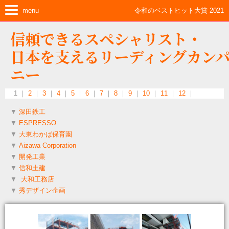
menu
令和のベストヒット大賞 2021
信頼できるスペシャリスト・
日本を支えるリーディングカン
ニー
1 ｜
2
｜
3
｜
4
｜
5
｜
6
｜
7
｜
8
｜
9
｜
10
｜
11
｜
12
｜
▼
深田鉄工
▼
ESPRESSO
▼
大東わかば保育園
▼
Aizawa Corporation
▼
開発工業
▼
信和土建
▼
大和工務店
▼
秀デザイン企画