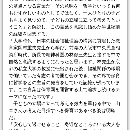
の基点となる言葉だ。その意味を「哲学といっても何
もむずかしいものとしてではなく、一人ひとりの子ど
もをよく見つめて、子どもの立場に立って考えるとい
うこと」と解説し、この言葉を意識し始めた半世紀前
の経験を回想する。
「大学時代、日本の社会福祉理論の構築に貢献した教
育家岡村重夫先生から学び、前職の大阪市中央児童相
談所時代、所長で精神科医の林俢三先生と接する中で
自然と意識するようになったと思います。林先生が京
都の私立大学の教授に転出された後、福祉関係の職場
で働いていた有志の者で囲む会ができ、その席で保育
に哲学をとの主旨の発言をしていた記憶が残っていま
す。この言葉は保育園を運営する上で追求し続けるテ
ーマになったのです」
子どもの立場に立って考える努力を重ねる中で、山
本さんが考えた目指すべき保育のあるべき姿は明確
だ。
「安心して過ごせること、身近なところにいる大人を