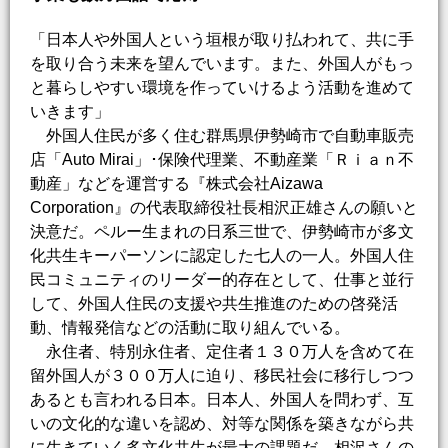
「日本人や外国人という垣根が取り払われて、共に手
を取り合う未来を望んでいます。また、外国人がもっ
と暮らしやすい環境を作っていけるよう活動を進めて
いきます」
外国人住民が多く住む群馬県伊勢崎市で自動車販売
店「Auto Mirai」･保険代理業、不動産業「Ｒｉａｎ不
動産」などを運営する『株式会社Aizawa
Corporation』の代表取締役社長相沢正雄さんの願いと
決意だ。ペルー生まれの日系三世で、伊勢崎市が多文
化共生キーパーソンに認定した七人の一人。外国人住
民コミュニティのリーダー的存在として、仕事と並行
して、外国人住民の支援や共生推進のための啓発活
動、情報発信などの活動に取り組んでいる。
永住者、特別永住者、定住者１３０万人を含めて在
留外国人が３００万人に迫り、移民社会に移行しつつ
あるとも言われる日本。日本人、外国人を問わず、互
いの文化的な違いを認め、対等な関係を築きながら共
に生きていく多文化共生が最大の課題だ。相沢さんの