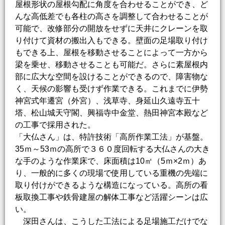
屋根形状の屋根勾配に角度を合わせることができ、ど
んな高低差でも各柱の高さを調整して合わせることが
可能で、改修部分の開放をせずに天井にクレーンを取
り付けて資材の搬出入もできる。壁面の足場取り付け
もできる上、屋根を移動させることによって一方から
梁を乗せ、移動させることも可能だ。さらに素屋根内
部に広大な空間を設けることができるので、障害物な
く、天候の影響も受けず作業できる。これまでに伊勢
神宮式年遷宮（外宮）、浅草寺、身延山久遠寺五十
塔、松山城天守閣、興福寺中金堂、熱田神宮本殿など
の工事で採用された。
「大仏さん」は、特許技術「高所作業工法」が基盤。
35ｍ～53ｍの高所で３６０度回転する大仏さんの大き
な手のような作業床で、床面積は10㎡（5ｍ×2ｍ）あ
り、一般的に多くの現場で使用している重機の先端に
取り付けができるような構造になっている。高所の看
板取換工事や鉄骨建屋の解体工事など活躍シーンは広
い。
深田さんは、こうした工法による足場施工だけでな