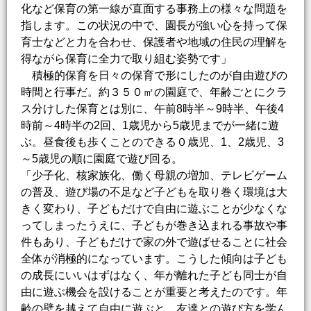
化など保育の第一線が直面する事務上の様々な問題を
指します。この状況の中で、園長が強い心を持って保
育士などと力を合わせ、保護者や地域の住民の理解を
得ながら保育に全力で取り組む姿勢です」
積極的保育を日々の保育で形にしたのが自由遊びの
時間と行事だ。約３５０㎡の園庭で、年齢ごとにクラ
ス分けした保育とは別に、午前8時半～9時半、午後4
時前～4時半の2回、1歳児から5歳児までが一緒に遊
ぶ。昼食後も歩くことのできる０歳児、1、2歳児、3
～5歳児の順に園庭で遊び回る。
「少子化、核家族化、働く母親の増加、テレビゲーム
の普及、遊び場の不足など子どもを取り巻く環境は大
きく変わり、子どもだけで自由に遊ぶことが少なくな
ってしまったうえに、子どもが巻き込まれる事故や事
件もあり、子どもだけで家の外で遊ばせることに社会
全体が消極的になっています。こうした傾向は子ども
の成長にいいはずはなく、年が離れた子ども同士が自
由に遊ぶ機会を設けることが重要と考えたのです。年
齢の壁を越えて自由に遊ぶと、友達との遊び方を学ん