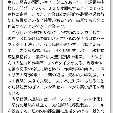
生し、騒音の問題が生じる欠点があった」と課題を指
摘し、開発したのが、３６０度回転することによって
建物に密着し、また、作業床の水平維持装置や過負荷
防止装置などの安全装置があるため、高所でも安全に
作業することができる作業台だ。
こうした特許技術や集積した技術の集大成として、
現在、各建築現場で重用されているのが「深田式パー
フェクト工法」だ。設置場所や使い方、形状によっ
て、「内部移動式足場」「外部移動式足場」「移動式
成型機構台」「素屋根･大型飛散防止建屋」「大仏さ
ん（大型高所作業車）」の5タイプがある。現場全体
を覆う従来の枠組足場と比べ、作業効率の向上、工事
エリアの有効利用、工期の短縮、資材の大幅削減、コ
スト低減に大きく貢献し、人手不足対策にもなること
から発注元のゼネコンや準ゼネコンから高い評価を得
ている。
「内部移動式足場」は、パーフェクトビームを使用し
一部分の足場を組立て、支柱脚部に移動装置、レール
を設置する。建物の内部全面に足場を掛ける一般的な