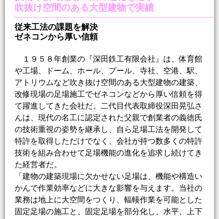
吹抜け空間のある大型建物で実績
従来工法の課題を解決
ゼネコンから厚い信頼
１９５８年創業の『深田鉄工有限会社』は、体育館
や工場、ドーム、ホール、プール、寺社、空港、駅、
アトリウムなど吹き抜け空間のある大型建物の建築、
改修現場の足場施工でゼネコンなどから厚い信頼を得
て躍進してきた会社だ。二代目代表取締役深田晃弘さ
んは、現代の名工に認定された父親で創業者の義徳氏
の技術重視の姿勢を継承し、自ら足場工法を開発して
特許を取得しただけでなく、会社が持つ数多くの特許
技術を組み合わせて足場機能の進化を追求し続けてき
た経営者だ。
「建物の建築現場に欠かせない足場は、機能や構造い
かんで作業効率などに大きな影響を与えます。当社の
業務は地上に大空間をつくり、輻輳作業を可能とした
固定足場の施工と、固定足場を部分化し、水平、上下