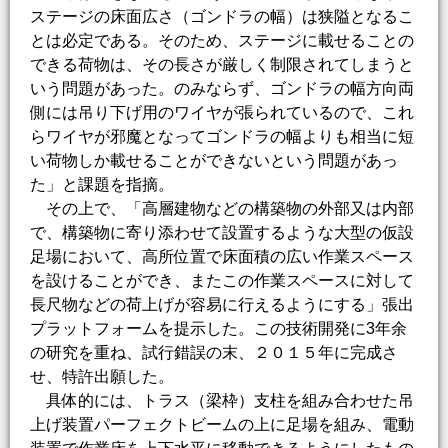
ステージの床面広さ（ゴンドラの幅）は狭隘となるこ
とは必定である。そのため、ステージに載せることの
できる荷物は、その長さが厳しく制限されてしまうと
いう問題があった。のみならず、ゴンドラの幅方向両
側には吊り下げ用のワイヤが張られているので、これ
らワイヤが邪魔となってゴンドラの幅よりも相当に短
い荷物しか載せることができないという問題があっ
た」と課題を指摘。
その上で、「高層建物などの構築物の外部又は内部
で、構築物に寄り添わせて設置するような大型の仮設
足場において、高所位置で床面積の広い作業スペース
を設けることができ、またこの作業スペースに対して
長尺物などの荷上げが容易に行えるようにする」張出
プラットフォームを提示した。この技術開発に3年余
の研究を重ね、試行錯誤の末、２０１５年に完成さ
せ、特許出願した。
具体的には、トラス（梁枠）支柱を組み合わせた吊
上げ装置パーフェクトビームの上に足場を組み、電動