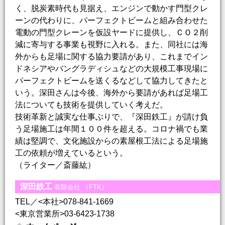
く、脱炭素時代も見据え、エンジンで動かす門型クレ
ーンの代わりに、パーフェクトビームと組み合わせた
電動の門型クレーンを仮設ヤードに提供し、ＣＯ２削
減に寄与する事業も視野に入れる。また、同社には海
外からも足場に関する協力要請があり、これまでイン
ドネシアやバングラディシュなどの大規模工事現場に
パーフェクトビームを送くるなどして協力してきたと
いう。深田さんは今後、海外から要請があれば足場工
法についても技術を提供していく考えだ。
技術革新と誠実な仕事ぶりで、『深田鉄工』が請け負
う足場施工は年間１００件を超える。コロナ禍でも業
績は堅調で、文化施設からの素屋根工法による足場施
工の依頼が増えているという。
（ライター／斎藤紘）
深田鉄工
有限会社 （FTK）
TEL／<本社>078-841-1669
<東京営業所>03-6423-1738