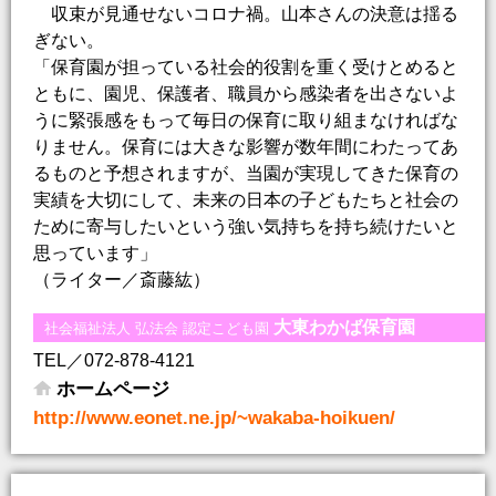
収束が見通せないコロナ禍。山本さんの決意は揺る
ぎない。
「保育園が担っている社会的役割を重く受けとめると
ともに、園児、保護者、職員から感染者を出さないよ
うに緊張感をもって毎日の保育に取り組まなければな
りません。保育には大きな影響が数年間にわたってあ
るものと予想されますが、当園が実現してきた保育の
実績を大切にして、未来の日本の子どもたちと社会の
ために寄与したいという強い気持ちを持ち続けたいと
思っています」
（ライター／斎藤紘）
大東わかば保育園
社会福祉法人 弘法会 認定こども園
TEL／072-878-4121
ホームページ
http://www.eonet.ne.jp/~wakaba-hoikuen/