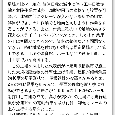
足場と比べ、組立･解体日数の減少に伴う工事日数短
縮と危険作業の減少、扇型や円形の建物でも設置が可
能だ。建物内部にクレーンが入れない場所での組立、
解体ができ、天井作業でも地面と同じように作業をす
ることができる。また、作業工程の中で足場の高さを
変えるスライド･レベルダウンができ、しかも作業床
の下に空間ができるので、資材の整頓なども問題なく
できる。移動機構を付けない場合は固定足場として施
工できる。工場や体育館、ホールなどの鉄骨工事、天
井工事で力を発揮する。
この足場を採用した代表例が神奈川県横浜市で施工
した大規模建造物の外壁仕上げ作業。屋根が傾斜角度
約40度の切妻形状で、屋根鉄骨の梁高さがあるため、
2台の移動足場を組み立て、平面の移動を縦と横に移
動ができるように長さが１５５ｍの上下2段のレール
を採用して組み立て、高さが約37ｍの足場には走行速
度が分速10ｍの電動台車を取り付け、稼働はレールの
上を走行する形をとった。