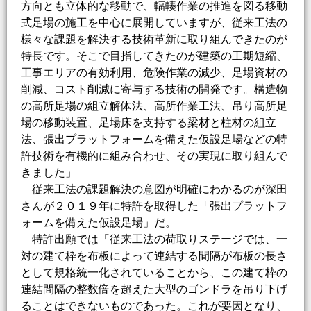
方向とも立体的な移動で、輻輳作業の推進を図る移動
式足場の施工を中心に展開していますが、従来工法の
様々な課題を解決する技術革新に取り組んできたのが
特長です。そこで目指してきたのが建築の工期短縮、
工事エリアの有効利用、危険作業の減少、足場資材の
削減、コスト削減に寄与する技術の開発です。構造物
の高所足場の組立解体法、高所作業工法、吊り高所足
場の移動装置、足場床を支持する梁材と柱材の組立
法、張出プラットフォームを備えた仮設足場などの特
許技術を有機的に組み合わせ、その実現に取り組んで
きました」
従来工法の課題解決の意図が明確にわかるのが深田
さんが２０１９年に特許を取得した「張出プラットフ
ォームを備えた仮設足場」だ。
特許出願では「従来工法の荷取りステージでは、一
対の建て枠を布板によって連結する間隔が布板の長さ
として規格統一化されていることから、この建て枠の
連結間隔の整数倍を超えた大型のゴンドラを吊り下げ
ることはできないものであった。これが要因となり、