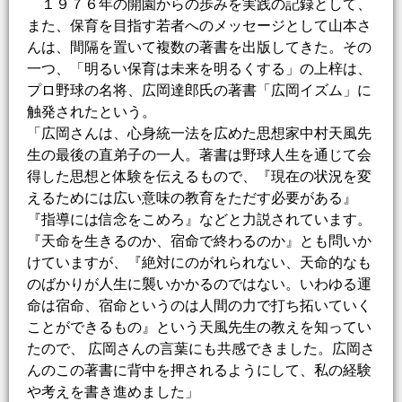
１９７６年の開園からの歩みを実践の記録として、
また、保育を目指す若者へのメッセージとして山本さ
んは、間隔を置いて複数の著書を出版してきた。その
一つ、「明るい保育は未来を明るくする」の上梓は、
プロ野球の名将、広岡達郎氏の著書「広岡イズム」に
触発されたという。
「広岡さんは、心身統一法を広めた思想家中村天風先
生の最後の直弟子の一人。著書は野球人生を通じて会
得した思想と体験を伝えるもので、『現在の状況を変
えるためには広い意味の教育をただす必要がある』
『指導には信念をこめろ』などと力説されています。
『天命を生きるのか、宿命で終わるのか』とも問いか
けていますが、『絶対にのがれられない、天命的なも
のばかりが人生に襲いかかるのではない。いわゆる運
命は宿命、宿命というのは人間の力で打ち拓いていく
ことができるもの』という天風先生の教えを知ってい
たので、 広岡さんの言葉にも共感できました。広岡さ
んのこの著書に背中を押されるようにして、私の経験
や考えを書き進めました」