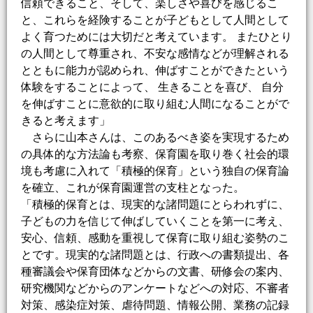
信頼できること、そして、楽しさや喜びを感じるこ
と、これらを経険することが子どもとして人間として
よく育つためには大切だと考えています。 またひとり
の人間として尊重され、不安な感情などが理解される
とともに能力が認められ、伸ばすことができたという
体験をすることによって、 生きることを喜び、 自分
を伸ばすことに意欲的に取り組む人間になることがで
きると考えます」
さらに山本さんは、このあるべき姿を実現するため
の具体的な方法論も考察、保育園を取り巻く社会的環
境も考慮に入れて「積極的保育」という独自の保育論
を確立、これが保育園運営の支柱となった。
「積極的保育とは、現実的な諸問題にとらわれずに、
子どもの力を信じて伸ばしていくことを第一に考え、
安心、信頼、感動を重視して保育に取り組む姿勢のこ
とです。現実的な諸問題とは、行政への書類提出、各
種審議会や保育団体などからの文書、研修会の案内、
研究機関などからのアンケートなどへの対応、不審者
対策、感染症対策、虐待問題、情報公開、業務の記録