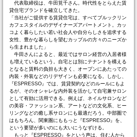
代表取締役は、牛田筧千さん。時代性をとらえた賃
貸住宅ブランドを確立してきた。
「当社がご提供する賃貸住宅は、すべてブルックリン
カフェスタイルのデザイナーズアパートメント。カッ
コよく暮らしたい若い社会人や自分らしさを追求する
女性、豊かな暮らしを望むカップルの方々のニーズか
ら生まれました」
牛田さんによると、最近ではサロン経営の入居者様
も増えているという。自宅とは別にテナントを構える
となると賃料の負担も大きく、オープンにあたっての
内装・外装などのリデザインも必要になる。しかし、
『ESPRESSO』では、賃貸契約などのルールにもよ
るが、そのオシャレな内外装を活かして自宅兼サロン
として有効に活用できる。例えば、ネイルサロンなど
の美容・ファッション系、アートなどの文化系、ヒー
リングなどの癒し系サロンにも最適だろう。中部圏で
はもちろん、関東圏にももっと『ESPRESSO』を、
という要望が多いのにも大いにうなずける。
もっと『ESPRESSO』をという声は、住む人から