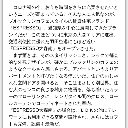
コロナ禍の今、おうち時間をさらに充実させたいと
いうニーズが高まっている。そんな人に人気なのが、
ブルックリンカフェスタイルの賃貸住宅ブランド
『ESPRESSO』。愛知県を中心に展開してきたブラ
ンドだが、このほどついに東京の大森エリアに進出。
交通利便性に優れた羽田空港にもほど近い
『ESPRESSO大森南』をオープンさせた。
まず驚きは、そのスタイリッシュさ。シックで都会
的な外観デザインが、確かにブルックリンのカフェの
ようなクールさを感じさせる。アパートというよりア
パートメントと呼びたくなる佇まいだ。住戸のおしゃ
れな玄関ドアを開けると、そこはまさしく別世界。住
む人のセンスの良さを雄弁に物語る。落ち着いたカラ
ーのフローリングに、レンガタイル調のクロス、ロー
ルカーテンでコーディネートされた室内。
『ESPRESSO大森南』の場合は、ＬＤＫの他にテレ
ワークにも利用できる空間が設計され、さらにはロフ
トも完備。設備も最新だ。